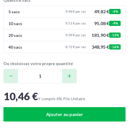
Quantité sacs
49,82 €
5 sacs
9,96 € par sac
-4%
95,08 €
10 sacs
9,51 € par sac
-9%
181,90 €
20 sacs
9,09 € par sac
-13%
348,95 €
40 sacs
8,72 € par sac
-16%
Ou choisissez votre propre quantité
10,46 €
Y compris 6% Prix Unitaire
Ajouter au panier