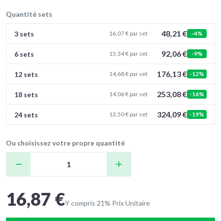
Quantité sets
48,21 €
3 sets
16,07 € par set
-4%
92,06 €
6 sets
15,34 € par set
-9%
176,13 €
12 sets
14,68 € par set
-12%
253,08 €
18 sets
14,06 € par set
-16%
324,09 €
24 sets
13,50 € par set
-19%
Ou choisissez votre propre quantité
16,87 €
Y compris 21% Prix Unitaire