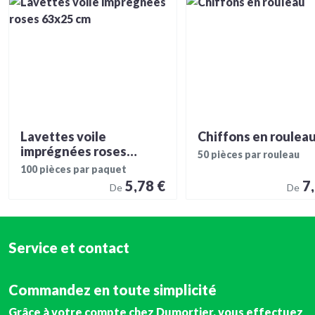
Lavettes voile
Chiffons en roulea
imprégnées roses
50 pièces par rouleau
63x25 cm
100 pièces par paquet
5,78 €
7
De
De
Service et contact
Commandez en toute simplicité
Grâce à
votre compte
chez Dumortier, vous effectuez