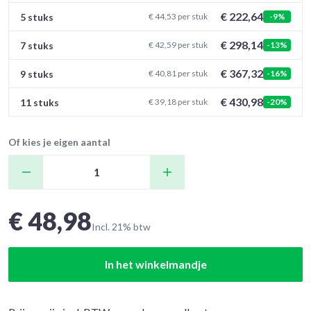
€ 222,64
5 stuks
€ 44,53 per stuk
-9%
€ 298,14
7 stuks
€ 42,59 per stuk
-13%
€ 367,32
9 stuks
€ 40,81 per stuk
-16%
€ 430,98
11 stuks
€ 39,18 per stuk
-20%
Of kies je eigen aantal
€ 48,98
Incl. 21% btw
In het winkelmandje