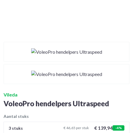
Vileda
VoleoPro hendelpers Ultraspeed
Aantal stuks
€ 139,94
3 stuks
€ 46,65 per stuk
-4%